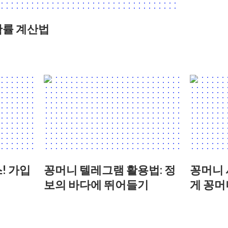
확률 계산법
! 가입
꽁머니 텔레그램 활용법: 정
꽁머니 
보의 바다에 뛰어들기
게 꽁머