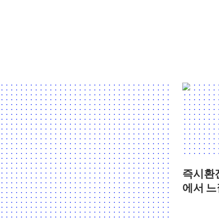
즉시환
에서 느